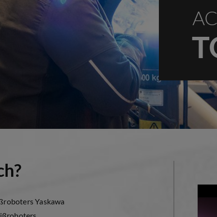
AC
T
ch?
ßroboters Yaskawa
ißroboters