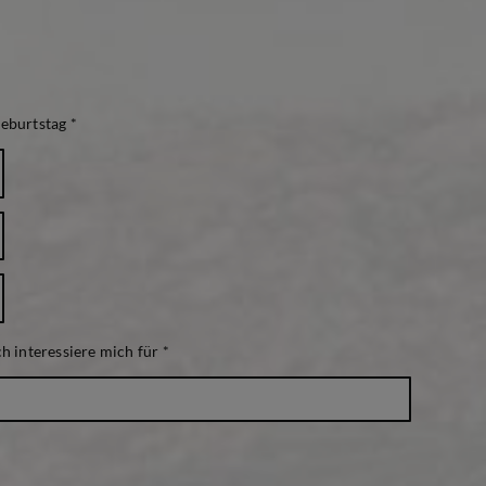
eburtstag *
ch interessiere mich für
*