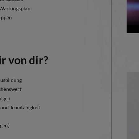
 Wartungsplan
uppen
r von dir?
ausbildung
chenswert
ungen
 und Teamfähigkeit
ngen)