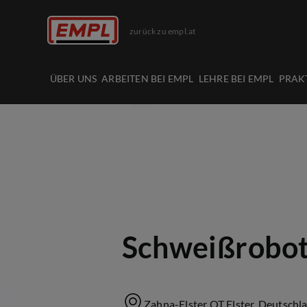
zurück zu empl.at
ÜBER UNS
ARBEITEN BEI EMPL
LEHRE BEI EMPL
PRAK
Schweißrobot
Zahna-Elster OT Elster, Deutschl