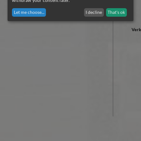
withdraw your consent later.
Let me choose
...
I decline
That's ok
Ver