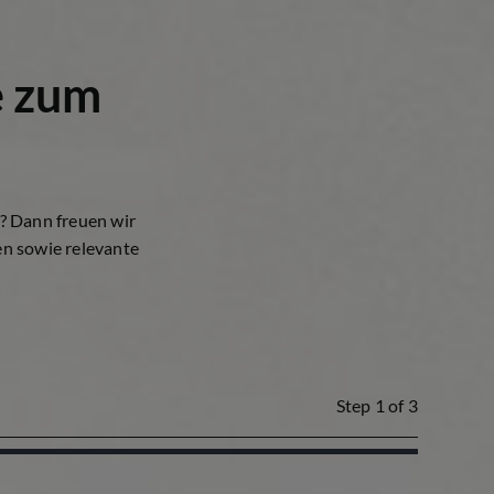
e zum
t? Dann freuen wir
en sowie relevante
Step
1
of 3