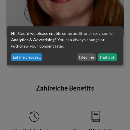
Hi! Could we please enable some additional services for
Analytics & Advertising
? You can always change or
withdraw your consent later.
Mandy Kochan
+49 (0)35383 / 601 117
Let me choose
...
I decline
That's ok
job@empl.de
Zahlreiche Benefits