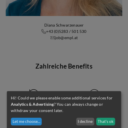
Diana Schwarzenauer
+43 (0)5283 / 501 530
job@empl.at
Zahlreiche Benefits
Hi! Could we please enable some additional services for
Analytics & Advertising
? You can always change or
flexible Arbeitszeiten
Bezahlung über Kollektiv
withdraw your consent later.
Let me choose
...
I decline
That's ok