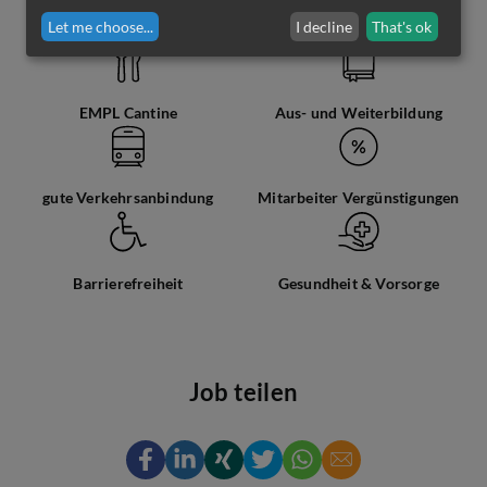
Let me choose
...
I decline
That's ok
flexible Arbeitszeiten
Bezahlung über Kollektiv
EMPL Cantine
Aus- und Weiterbildung
gute Verkehrsanbindung
Mitarbeiter Vergünstigungen
Barrierefreiheit
Gesundheit & Vorsorge
Job teilen