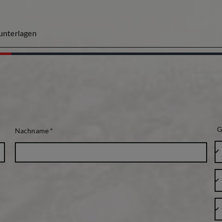
nterlagen
G
Nachname
*