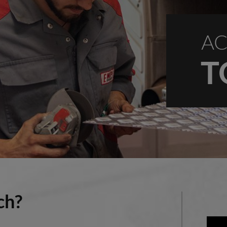
AC
T
ch?