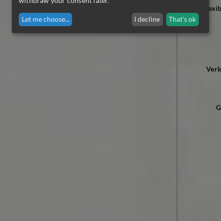
withdraw your consent later.
flexi
Let me choose
...
I decline
That's ok
Ver
G