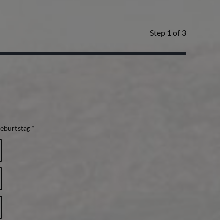
Step
1
of 3
eburtstag *