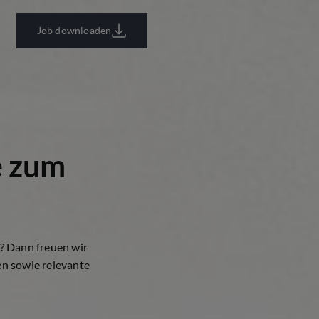
Job downloaden
e zum
t? Dann freuen wir
en sowie relevante