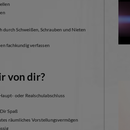
ellen
gen
ch durch Schweißen, Schrauben und Nieten
en fachkundig verfassen
r von dir?
m Haupt- oder Realschulabschluss
 Dir Spaß
utes räumliches Vorstellungsvermögen
ässig