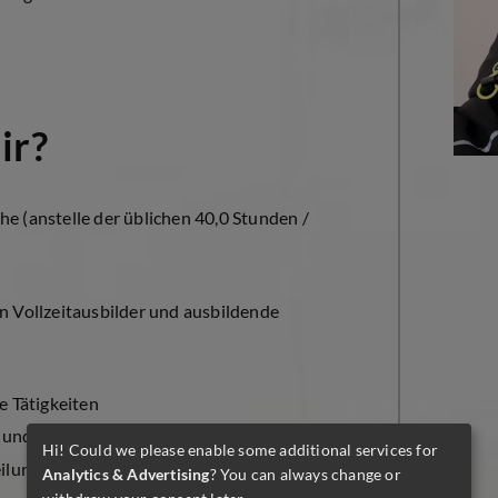
ir?
e (anstelle der üblichen 40,0 Stunden /
en Vollzeitausbilder und ausbildende
 Tätigkeiten
 und Qualifizierung
Hi! Could we please enable some additional services for
bteilungen und deren Zusammenhänge
Analytics & Advertising
? You can always change or