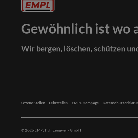
Gewöhnlich ist wo 
Wir bergen, löschen, schützen un
Offene Stellen
Lehrstellen
EMPL Hompage
Datenschutzerkläru
© 2026 EMPL Fahrzeugwerk GmbH