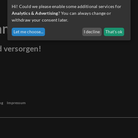
Hi! Could we please enable some additional services for
Analytics & Advertising
? You can always change or
withdraw your consent later.
anders.
Let me choose
...
I decline
That's ok
d versorgen!
ng
Impressum