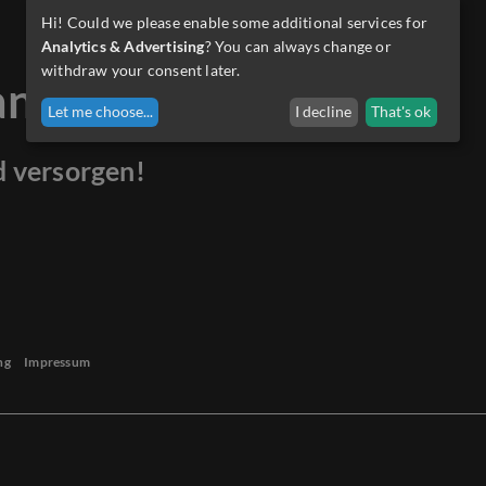
Hi! Could we please enable some additional services for
Analytics & Advertising
? You can always change or
withdraw your consent later.
anders.
Let me choose
...
I decline
That's ok
d versorgen!
ng
Impressum