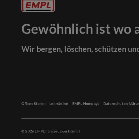
Gewöhnlich ist wo 
Wir bergen, löschen, schützen un
Offene Stellen
Lehrstellen
EMPL Hompage
Datenschutzerkläru
© 2026 EMPL Fahrzeugwerk GmbH