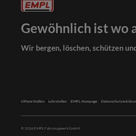
Gewöhnlich ist wo 
Wir bergen, löschen, schützen un
Offene Stellen
Lehrstellen
EMPL Hompage
Datenschutzerkläru
© 2026 EMPL Fahrzeugwerk GmbH