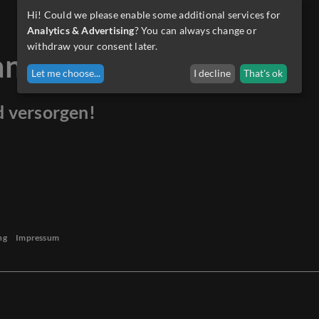
Hi! Could we please enable some additional services for
Analytics & Advertising
? You can always change or
withdraw your consent later.
anders.
Let me choose
...
I decline
That's ok
d versorgen!
ng
Impressum