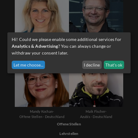
Hi! Could we please enable some additional services for
Diana Schwarzenauer-
Martin Sporer-
Analytics & Advertising
? You can always change or
Offene Stellen - Österreich
Lehrlinge - Österreich
withdraw your consent later.
Let me choose
...
I decline
That's ok
Mandy Kochan-
Maik Fischer-
Offene Stellen - Deutschland
Azubis - Deutschland
Offene Stellen
Lehrstellen