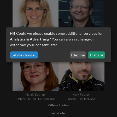
Hi! Could we please enable some additional services for
Diana Schwarzenauer-
Martin Sporer-
Analytics & Advertising
? You can always change or
Offene Stellen - Österreich
Lehrlinge - Österreich
withdraw your consent later.
Let me choose
...
I decline
That's ok
Mandy Kochan-
Maik Fischer-
Offene Stellen - Deutschland
Azubis - Deutschland
Offene Stellen
Lehrstellen