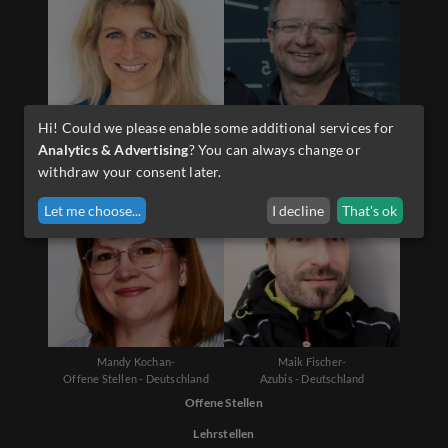
Hi! Could we please enable some additional services for
Diana Schwarzenauer-
Martin Sporer-
Analytics & Advertising
? You can always change or
Offene Stellen - Österreich
Lehrlinge - Österreich
withdraw your consent later.
Let me choose
...
I decline
That's ok
Mandy Kochan-
Maik Fischer-
Offene Stellen - Deutschland
Azubis - Deutschland
Offene Stellen
Lehrstellen