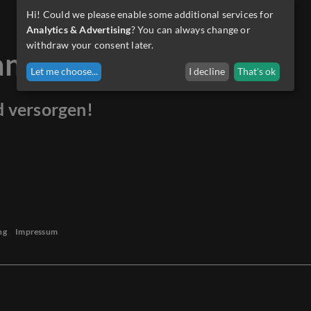
Hi! Could we please enable some additional services for
Analytics & Advertising
? You can always change or
withdraw your consent later.
anders.
Let me choose
...
I decline
That's ok
d versorgen!
ng
Impressum