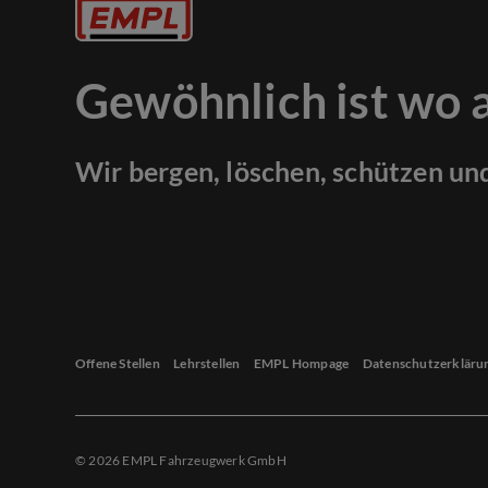
Gewöhnlich ist wo 
Wir bergen, löschen, schützen un
Offene Stellen
Lehrstellen
EMPL Hompage
Datenschutzerkläru
© 2026 EMPL Fahrzeugwerk GmbH