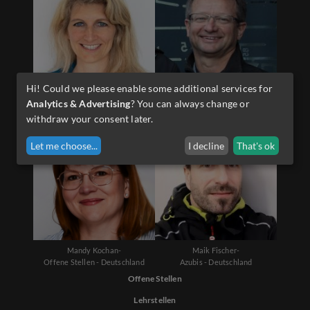
Hi! Could we please enable some additional services for
Diana Schwarzenauer-
Martin Sporer-
Analytics & Advertising
? You can always change or
Offene Stellen - Österreich
Lehrlinge - Österreich
withdraw your consent later.
Let me choose
...
I decline
That's ok
Mandy Kochan-
Maik Fischer-
Offene Stellen - Deutschland
Azubis - Deutschland
Offene Stellen
Lehrstellen