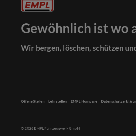
Gewöhnlich ist wo 
Wir bergen, löschen, schützen un
Offene Stellen
Lehrstellen
EMPL Hompage
Datenschutzerkläru
© 2026 EMPL Fahrzeugwerk GmbH