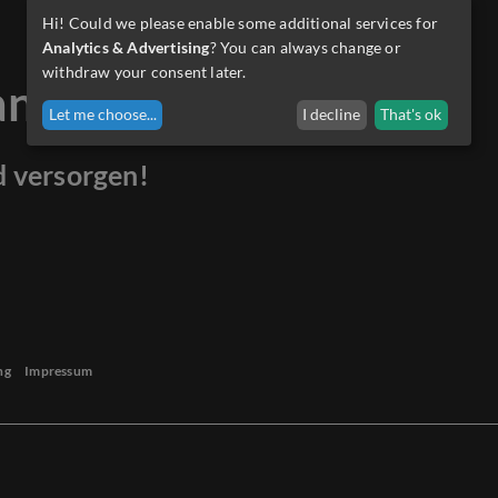
Hi! Could we please enable some additional services for
Analytics & Advertising
? You can always change or
withdraw your consent later.
anders.
Let me choose
...
I decline
That's ok
d versorgen!
ng
Impressum