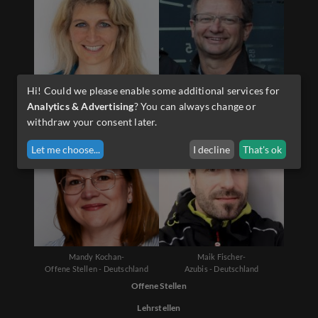
Hi! Could we please enable some additional services for
Diana Schwarzenauer-
Martin Sporer-
Analytics & Advertising
? You can always change or
Offene Stellen - Österreich
Lehrlinge - Österreich
withdraw your consent later.
Let me choose
...
I decline
That's ok
Mandy Kochan-
Maik Fischer-
Offene Stellen - Deutschland
Azubis - Deutschland
Offene Stellen
Lehrstellen