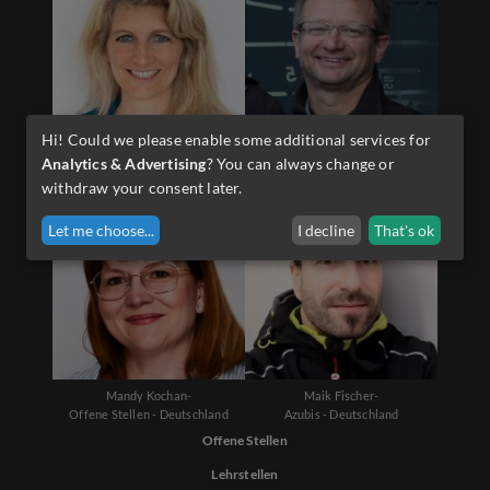
Hi! Could we please enable some additional services for
Diana Schwarzenauer-
Martin Sporer-
Analytics & Advertising
? You can always change or
Offene Stellen - Österreich
Lehrlinge - Österreich
withdraw your consent later.
Let me choose
...
I decline
That's ok
Mandy Kochan-
Maik Fischer-
Offene Stellen - Deutschland
Azubis - Deutschland
Offene Stellen
Lehrstellen