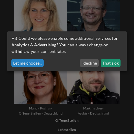
Hi! Could we please enable some additional services for
Diana Schwarzenauer-
Martin Sporer-
Analytics & Advertising
? You can always change or
Offene Stellen - Österreich
Lehrlinge - Österreich
withdraw your consent later.
Let me choose
...
I decline
That's ok
Mandy Kochan-
Maik Fischer-
Offene Stellen - Deutschland
Azubis - Deutschland
Offene Stellen
Lehrstellen