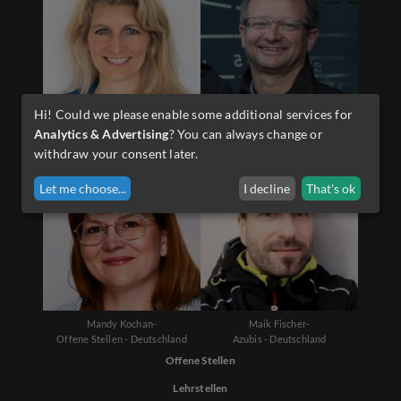
Hi! Could we please enable some additional services for
Diana Schwarzenauer-
Martin Sporer-
Analytics & Advertising
? You can always change or
Offene Stellen - Österreich
Lehrlinge - Österreich
withdraw your consent later.
Let me choose
...
I decline
That's ok
Mandy Kochan-
Maik Fischer-
Offene Stellen - Deutschland
Azubis - Deutschland
Offene Stellen
Lehrstellen