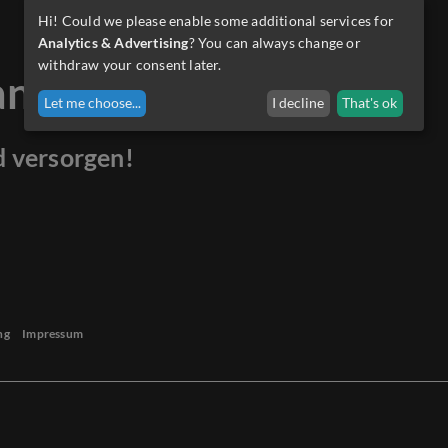
Hi! Could we please enable some additional services for
Analytics & Advertising
? You can always change or
withdraw your consent later.
anders.
Let me choose
...
I decline
That's ok
d versorgen!
ng
Impressum