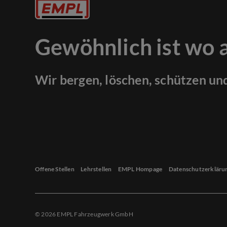
Gewöhnlich ist wo 
Wir bergen, löschen, schützen un
Offene Stellen
Lehrstellen
EMPL Hompage
Datenschutzerkläru
© 2026 EMPL Fahrzeugwerk GmbH