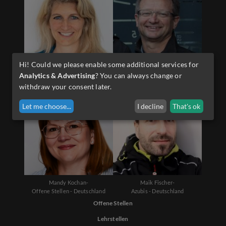
Hi! Could we please enable some additional services for
Diana Schwarzenauer-
Martin Sporer-
Analytics & Advertising
? You can always change or
Offene Stellen - Österreich
Lehrlinge - Österreich
withdraw your consent later.
Let me choose
...
I decline
That's ok
Mandy Kochan-
Maik Fischer-
Offene Stellen - Deutschland
Azubis - Deutschland
Offene Stellen
Lehrstellen