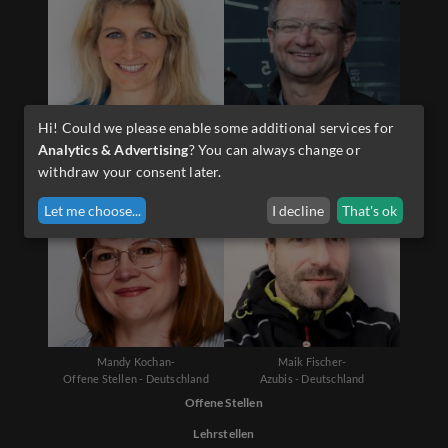
Hi! Could we please enable some additional services for
Diana Schwarzenauer-
Martin Sporer-
Analytics & Advertising
? You can always change or
Offene Stellen - Österreich
Lehrlinge - Österreich
withdraw your consent later.
Let me choose
...
I decline
That's ok
Mandy Kochan-
Maik Fischer-
Offene Stellen - Deutschland
Azubis - Deutschland
Offene Stellen
Lehrstellen