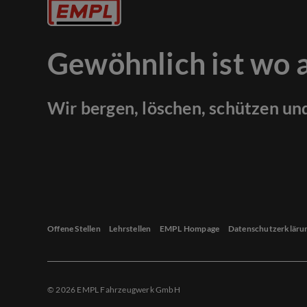
Gewöhnlich ist wo 
Wir bergen, löschen, schützen un
Offene Stellen
Lehrstellen
EMPL Hompage
Datenschutzerkläru
© 2026 EMPL Fahrzeugwerk GmbH