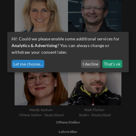
Hi! Could we please enable some additional services for
Diana Schwarzenauer-
Martin Sporer-
Analytics & Advertising
? You can always change or
Offene Stellen - Österreich
Lehrlinge - Österreich
withdraw your consent later.
Let me choose
...
I decline
That's ok
Mandy Kochan-
Maik Fischer-
Offene Stellen - Deutschland
Azubis - Deutschland
Offene Stellen
Lehrstellen