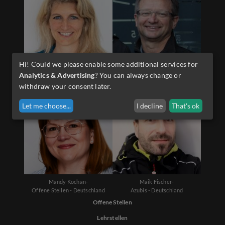
Hi! Could we please enable some additional services for
Diana Schwarzenauer-
Martin Sporer-
Analytics & Advertising
? You can always change or
Offene Stellen - Österreich
Lehrlinge - Österreich
withdraw your consent later.
Let me choose
...
I decline
That's ok
Mandy Kochan-
Maik Fischer-
Offene Stellen - Deutschland
Azubis - Deutschland
Offene Stellen
Lehrstellen