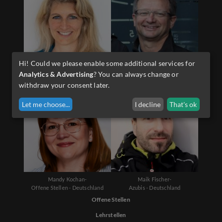
Hi! Could we please enable some additional services for
Diana Schwarzenauer-
Martin Sporer-
Analytics & Advertising
? You can always change or
Offene Stellen - Österreich
Lehrlinge - Österreich
withdraw your consent later.
Let me choose
...
I decline
That's ok
Mandy Kochan-
Maik Fischer-
Offene Stellen - Deutschland
Azubis - Deutschland
Offene Stellen
Lehrstellen